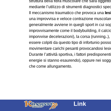
struttura della fibra muscolare che sarà oggetto
mediante l’utilizzo di strumenti diagnostici speci
Il meccanismo traumatico che provoca una
les
una improvvisa e veloce contrazione muscolare
generalmente avviene in quegli sport in cui sopr
improvvisamente come il bodybuilding, il calcio 
imporvvise decelerazioni), la corsa (running..
essere colpiti da questo tipo di infortunio po
movimentare carichi pesanti provocandosi lesi
Durante l’attività sportiva, i fattori predisponen
energie si stanno esaurendo), oppure nei sogge
che come allungamento.
Link