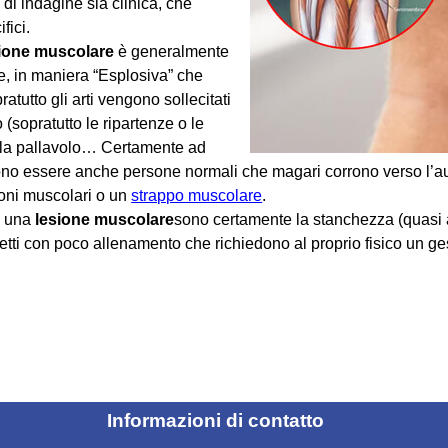
 di indagine sia clinica, che
fici.
ione muscolare
è generalmente
, in maniera “Esplosiva” che
atutto gli arti vengono sollecitati
(sopratutto le ripartenze o le
), la pallavolo… Certamente ad
ssono essere anche persone normali che magari corrono verso l’a
oni muscolari o un
strappo muscolare
.
ti una
lesione muscolare
sono certamente la stanchezza (quasi 
tti con poco allenamento che richiedono al proprio fisico un ge
Informazioni di contatto