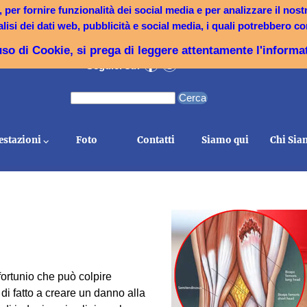
per fornire funzionalità dei social media e per analizzare il nos
z
j
00-12:30 / 14:00-18:30
Corso Umberto I°, 
+39 338 357 5353
nalisi dei dati web, pubblicità e social media, i quali potrebbero
omenica: CHIUSO
88068 Soverato (Cz
uso di Cookie, si prega di leggere attentamente l'informa
f
w
:
Seguici su
Cerca
Prestazioni ⌵
Foto
Contatti
Siamo qui
Chi Si
fortunio che può colpire
i fatto a creare un danno alla