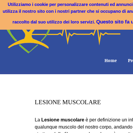
Utilizziamo i cookie per personalizzare contenuti ed annunci, 
Lun - Ven: 08:
y
utilizza il nostro sito con i nostri partner che si occupano di a
Sabato e D
Questo sito fa 
raccolto dal suo utilizzo dei loro servizi.
Home
‎⁫ 
lesioni muscolari
LESIONE MUSCOLARE
La
Lesione muscolare
è per definizione un in
qualunque muscolo del nostro corpo, andando d