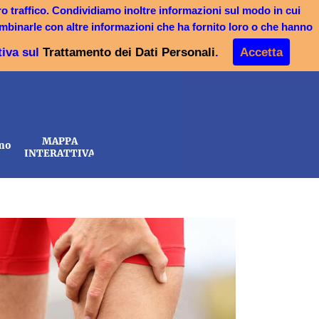
tro traffico. Condividiamo inoltre informazioni sul modo in cui
253B/C
 combinarle con altre informazioni che ha fornito loro o che hanno
)
tiva sul
Trattamento dei Dati Personali
.
Accetta
MAPPA
amo
INTERATTIVA